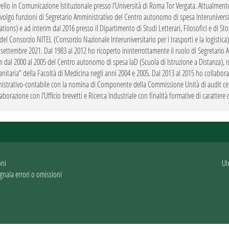
livello in Comunicazione Istituzionale presso l’Università di Roma Tor Vergata. Attualment
volgo funzioni di Segretario Amministrativo del Centro autonomo di spesa Interuniver
ations) e ad interim dal 2016 presso il Dipartimento di Studi Letterari, Filosofici e di St
del Consorzio NITEL (Consorzio Nazionale Interuniversitario per i trasporti e la logistica
 settembre 2021. Dal 1983 al 2012 ho ricoperto ininterrottamente il ruolo di Segretario 
m dal 2000 al 2005 del Centro autonomo di spesa IaD (Scuola di Istruzione a Distanza), 
anitaria” della Facoltà di Medicina negli anni 2004 e 2005. Dal 2013 al 2015 ho collaborato
strativo-contabile con la nomina di Componente della Commissione Unità di audit centr
laborazione con l’Ufficio brevetti e Ricerca Industriale con finalità formative di carattere
oni
Ut
gnala errori o omissioni