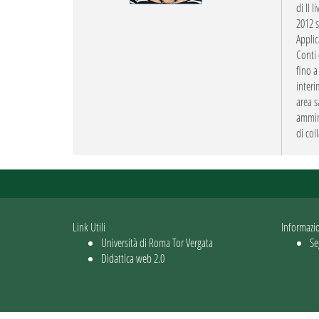
di II 
2012 s
Applic
Conti 
fino a
interi
area s
ammini
di col
Link Utili
Informazi
Università di Roma Tor Vergata
Se
Didattica web 2.0