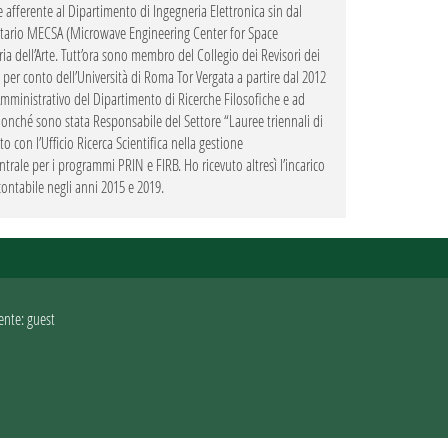
e afferente al Dipartimento di Ingegneria Elettronica sin dal
sitario MECSA (Microwave Engineering Center for Space
oria dell’Arte. Tutt’ora sono membro del Collegio dei Revisori dei
) per conto dell’Università di Roma Tor Vergata a partire dal 2012
Amministrativo del Dipartimento di Ricerche Filosofiche e ad
nonché sono stata Responsabile del Settore “Lauree triennali di
 con l’Ufficio Ricerca Scientifica nella gestione
ale per i programmi PRIN e FIRB. Ho ricevuto altresì l’incarico
 contabile negli anni 2015 e 2019.
ente: guest