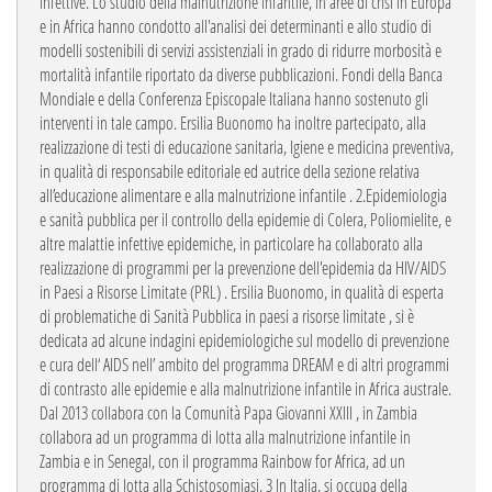
infettive.
Lo studio della malnutrizione infantile, in aree di crisi in Europa
e in Africa hanno condotto all'analisi dei determinanti e allo studio di
modelli sostenibili di servizi assistenziali in grado di ridurre morbosità e
mortalità infantile riportato da diverse pubblicazioni. Fondi della Banca
Mondiale e della Conferenza Episcopale Italiana hanno sostenuto gli
interventi in tale campo.
Ersilia Buonomo ha inoltre partecipato, alla
realizzazione di testi di educazione sanitaria, Igiene e medicina preventiva,
in qualità di responsabile editoriale ed autrice della sezione relativa
all’educazione alimentare e alla malnutrizione infantile .
2.Epidemiologia
e sanità pubblica per il controllo della epidemie di Colera, Poliomielite, e
altre malattie infettive epidemiche, in particolare ha collaborato alla
realizzazione di programmi per la prevenzione dell'epidemia da HIV/AIDS
in Paesi a Risorse Limitate (PRL) .
Ersilia Buonomo, in qualità di esperta
di problematiche di Sanità Pubblica in paesi a risorse limitate , si è
dedicata ad alcune indagini epidemiologiche sul modello di prevenzione
e cura dell‘ AIDS nell’ ambito del programma DREAM e di altri programmi
di contrasto alle epidemie e alla malnutrizione infantile in Africa australe.
Dal 2013 collabora con la Comunità Papa Giovanni XXIII , in Zambia
collabora ad un programma di lotta alla malnutrizione infantile in
Zambia e in Senegal, con il programma Rainbow for Africa, ad un
programma di lotta alla Schistosomiasi.
3 In Italia, si occupa della