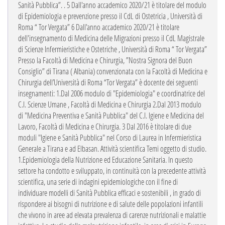
Sanità Pubblica”. .
5 Dall'anno accademico 2020/21 è titolare del modulo
di Epidemiologia e prevenzione presso il CdL di Ostetricia , Università di
Roma “ Tor Vergata”
6 Dall'anno accademico 2020/21 è titolare
dell'insegnamento di Medicina delle Migrazioni presso il CdL Magistrale
di Scienze Infermieristiche e Ostetriche , Università di Roma “ Tor Vergata”
Presso la Facoltà di Medicina e Chirurgia, ”Nostra Signora del Buon
Consiglio” di Tirana ( Albania) convenzionata con la Facoltà di Medicina e
Chirurgia dell’Università di Roma “Tor Vergata” è docente dei seguenti
insegnamenti:
1.Dal 2006 modulo di "Epidemiologia" e coordinatrice del
C.I. Scienze Umane , Facoltà di Medicina e Chirurgia
2.Dal 2013 modulo
di "Medicina Preventiva e Sanità Pubblica" del C.I. Igiene e Medicina del
Lavoro, Facoltà di Medicina e Chirurgia.
3 Dal 2016 è titolare di due
moduli "Igiene e Sanità Pubblica" nel Corso di Laurea in Infermieristica
Generale a Tirana e ad Elbasan.
Attività scientifica
Temi oggetto di studio.
1.Epidemiologia della Nutrizione ed Educazione Sanitaria. In questo
settore ha condotto e sviluppato, in continuità con la precedente attività
scientifica, una serie di indagini epidemiologiche con il fine di
individuare modelli di Sanità Pubblica efficaci e sostenibili , in grado di
rispondere ai bisogni di nutrizione e di salute delle popolazioni infantili
che vivono in aree ad elevata prevalenza di carenze nutrizionali e malattie