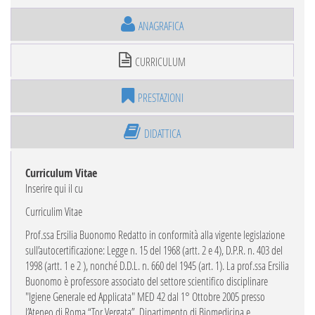
ANAGRAFICA
CURRICULUM
PRESTAZIONI
DIDATTICA
Curriculum Vitae
Inserire qui il cu
Curriculim Vitae
Prof.ssa Ersilia Buonomo
Redatto in conformità alla vigente legislazione
sull’autocertificazione: Legge n. 15 del 1968 (artt. 2 e 4), D.P.R. n.
403 del
1998 (artt. 1 e 2 ), nonché D.D.L. n. 660 del 1945 (art. 1).
La prof.ssa Ersilia
Buonomo è professore associato del settore scientifico disciplinare
"Igiene Generale ed Applicata" MED 42 dal 1° Ottobre 2005 presso
l’Ateneo di Roma “Tor Vergata”, Dipartimento di Biomedicina e