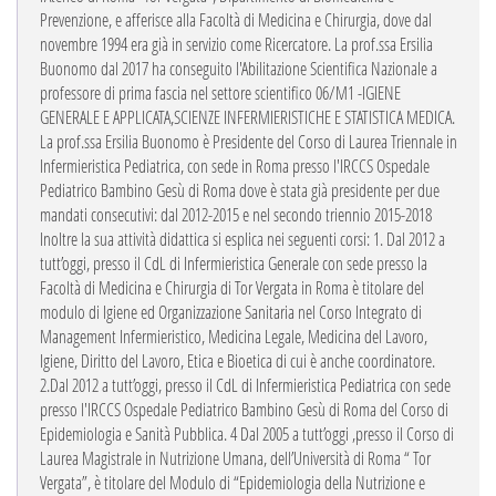
Prevenzione, e afferisce alla Facoltà di Medicina e Chirurgia, dove dal
novembre 1994 era già in servizio come Ricercatore.
La prof.ssa Ersilia
Buonomo dal 2017 ha conseguito l'Abilitazione Scientifica Nazionale a
professore di prima fascia nel settore scientifico 06/M1 -IGIENE
GENERALE E APPLICATA,SCIENZE INFERMIERISTICHE E STATISTICA MEDICA.
La prof.ssa Ersilia Buonomo è Presidente del Corso di Laurea Triennale in
Infermieristica Pediatrica, con sede in Roma presso l'IRCCS Ospedale
Pediatrico Bambino Gesù di Roma dove è stata già presidente per due
mandati consecutivi: dal 2012-2015 e nel secondo triennio 2015-2018
Inoltre la sua attività didattica si esplica nei seguenti corsi:
1. Dal 2012 a
tutt’oggi, presso il CdL di Infermieristica Generale con sede presso la
Facoltà di Medicina e Chirurgia di Tor Vergata in Roma è titolare del
modulo di Igiene ed Organizzazione Sanitaria nel Corso Integrato di
Management Infermieristico, Medicina Legale, Medicina del Lavoro,
Igiene, Diritto del Lavoro, Etica e Bioetica di cui è anche coordinatore.
2.Dal 2012 a tutt’oggi, presso il CdL di Infermieristica Pediatrica con sede
presso l'IRCCS Ospedale Pediatrico Bambino Gesù di Roma del Corso di
Epidemiologia e Sanità Pubblica.
4 Dal 2005 a tutt’oggi ,presso il Corso di
Laurea Magistrale in Nutrizione Umana, dell’Università di Roma “ Tor
Vergata”, è titolare del Modulo di “Epidemiologia della Nutrizione e