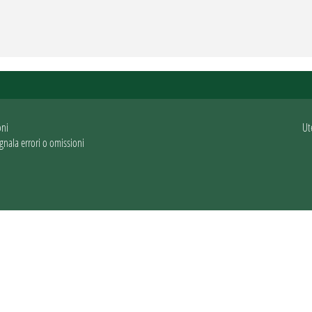
oni
Ut
gnala errori o omissioni