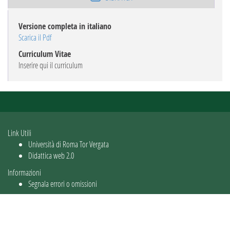
Versione completa in italiano
Scarica il Pdf
Curriculum Vitae
Inserire qui il curriculum
Link Utili
Università di Roma Tor Vergata
Didattica web 2.0
Informazioni
Segnala errori o omissioni
Utente: guest