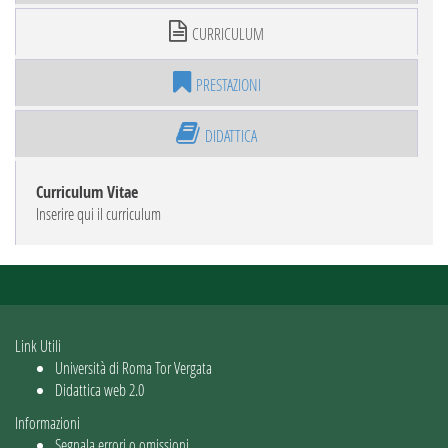
CURRICULUM
PRESTAZIONI
DIDATTICA
Curriculum Vitae
Inserire qui il curriculum
Link Utili
Università di Roma Tor Vergata
Didattica web 2.0
Informazioni
Segnala errori o omissioni