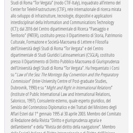
Studi di Roma “Tor Vergata” (nodo CTIF-Italy), inquadrato all’interno del
Center for TeleInFrastructures (CTIF), rete internazionale di ricerca mirata
allo sviluppo di infrastrutture, tecnologie, dispositivi e applicazioni
interdisciplinari della Information and Communications Technology
(ICT); dal 2016 del Centro dipartimentale di Ricerca “Paesaggio e
Territorio” (PATER), costituito presso il Dipartimento di Storia, Patrimonio
Culturale, Formazione e Società-Macroarea di Lettere e Filosofia
dell’Università degli Studi di Roma “Tor Vergata” e del Centro
dipartimentale di Studi Giuridici Latinoamericani (CSGLA), costituito
presso il Dipartimento di Diritto Pubblico-Macroarea di Giurisprudenza
dell’Università degli Studi di Roma “Tor Vergata”. Ha frequentato i Corsi
su “
Law of the Sea: The Montego Bay Convention and the Preparatory
Commission
” (Inter-University Centre of Post-graduate Studies,
Dubrovnik, 1990) e su “
Might and Right in International Relations
”
(Institute of Public International Law and International Relations,
Salonicco, 1997). Consulente esterno, quale esperto giuridico, del
Servizio del Contenzioso Diplomatico e dei Trattati del Ministero degli
Affari Esteri dal 1° gennaio 1995 al 30 aprile 2003. Membro del Comitato
di Redazione della Rivista “Diritto e giurisprudenza agraria e
dell’ambiente” e della “Rivista del diritto della navigazione”. Membro