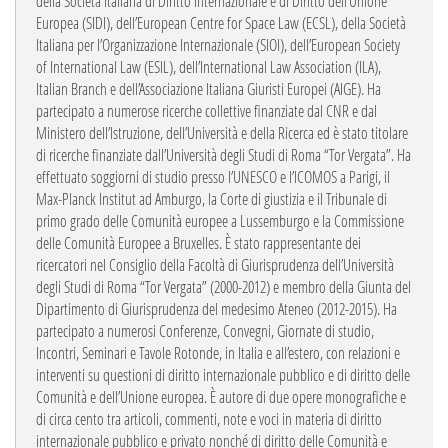
della Società Italiana di Diritto Internazionale e di Diritto dell’Unione
Europea (SIDI), dell’European Centre for Space Law (ECSL), della Società
Italiana per l’Organizzazione Internazionale (SIOI), dell’European Society
of International Law (ESIL), dell’International Law Association (ILA),
Italian Branch e dell’Associazione Italiana Giuristi Europei (AIGE). Ha
partecipato a numerose ricerche collettive finanziate dal CNR e dal
Ministero dell’Istruzione, dell’Università e della Ricerca ed è stato titolare
di ricerche finanziate dall’Università degli Studi di Roma “Tor Vergata”. Ha
effettuato soggiorni di studio presso l’UNESCO e l’ICOMOS a Parigi, il
Max-Planck Institut ad Amburgo, la Corte di giustizia e il Tribunale di
primo grado delle Comunità europee a Lussemburgo e la Commissione
delle Comunità Europee a Bruxelles. È stato rappresentante dei
ricercatori nel Consiglio della Facoltà di Giurisprudenza dell’Università
degli Studi di Roma “Tor Vergata” (2000-2012) e membro della Giunta del
Dipartimento di Giurisprudenza del medesimo Ateneo (2012-2015). Ha
partecipato a numerosi Conferenze, Convegni, Giornate di studio,
Incontri, Seminari e Tavole Rotonde, in Italia e all’estero, con relazioni e
interventi su questioni di diritto internazionale pubblico e di diritto delle
Comunità e dell’Unione europea. È autore di due opere monografiche e
di circa cento tra articoli, commenti, note e voci in materia di diritto
internazionale pubblico e privato nonché di diritto delle Comunità e