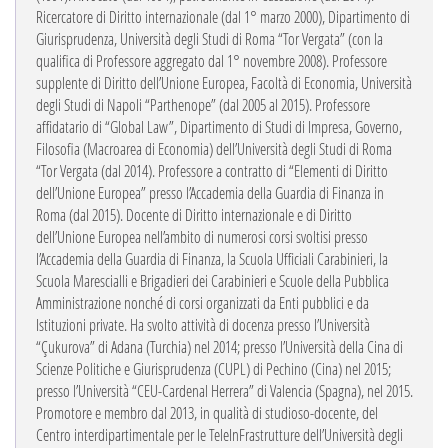
Ricercatore di Diritto internazionale (dal 1° marzo 2000), Dipartimento di
Giurisprudenza, Università degli Studi di Roma “Tor Vergata” (con la
qualifica di Professore aggregato dal 1° novembre 2008). Professore
supplente di Diritto dell’Unione Europea, Facoltà di Economia, Università
degli Studi di Napoli “Parthenope” (dal 2005 al 2015). Professore
affidatario di “Global Law”, Dipartimento di Studi di Impresa, Governo,
Filosofia (Macroarea di Economia) dell’Università degli Studi di Roma
“Tor Vergata (dal 2014). Professore a contratto di “Elementi di Diritto
dell’Unione Europea” presso l’Accademia della Guardia di Finanza in
Roma (dal 2015). Docente di Diritto internazionale e di Diritto
dell’Unione Europea nell’ambito di numerosi corsi svoltisi presso
l’Accademia della Guardia di Finanza, la Scuola Ufficiali Carabinieri, la
Scuola Marescialli e Brigadieri dei Carabinieri e Scuole della Pubblica
Amministrazione nonché di corsi organizzati da Enti pubblici e da
Istituzioni private. Ha svolto attività di docenza presso l’Università
“Çukurova” di Adana (Turchia) nel 2014; presso l’Università della Cina di
Scienze Politiche e Giurisprudenza (CUPL) di Pechino (Cina) nel 2015;
presso l’Università “CEU-Cardenal Herrera” di Valencia (Spagna), nel 2015.
Promotore e membro dal 2013, in qualità di studioso-docente, del
Centro interdipartimentale per le TeleInFrastrutture dell’Università degli