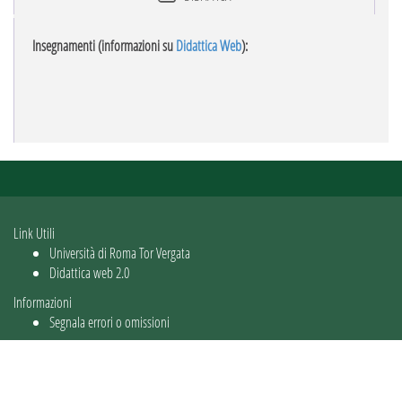
Insegnamenti (informazioni su
Didattica Web
):
Link Utili
Università di Roma Tor Vergata
Didattica web 2.0
Informazioni
Segnala errori o omissioni
Utente: guest