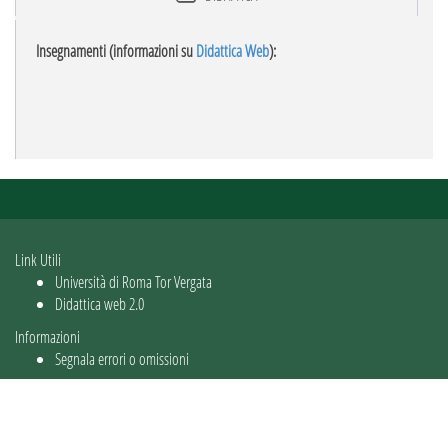
Insegnamenti (informazioni su
Didattica Web
):
Link Utili
Università di Roma Tor Vergata
Didattica web 2.0
Informazioni
Segnala errori o omissioni
Utente: guest