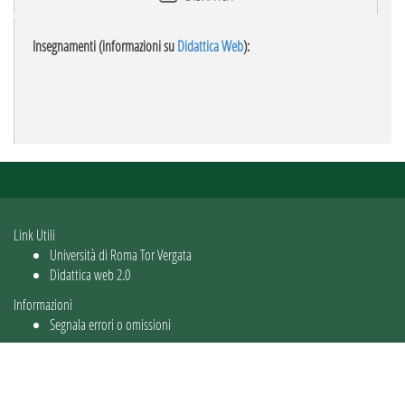
Insegnamenti (informazioni su
Didattica Web
):
Link Utili
Università di Roma Tor Vergata
Didattica web 2.0
Informazioni
Segnala errori o omissioni
Utente: guest