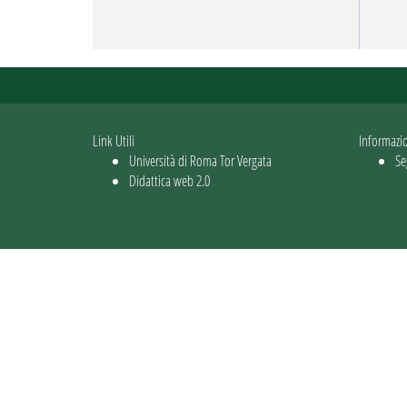
Link Utili
Informazi
Università di Roma Tor Vergata
Se
Didattica web 2.0