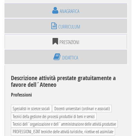
ANAGRAFICA
CURRICULUM
PRESTAZIONI
DIDATTICA
Descrizione attività prestate gratuitamente a
favore dell´Ateneo
Professioni
Specialisti in scienze sociali
Docenti universitari (ordinari e associati)
Tecnici della gestione dei processi produttivi di beni e servizi
Tecnici dell´organizzazione e dell´amministrazione delle attività produttive
PROFESSIONI_ISTAT tecniche delle attività turistiche, ricettive ed assimilate