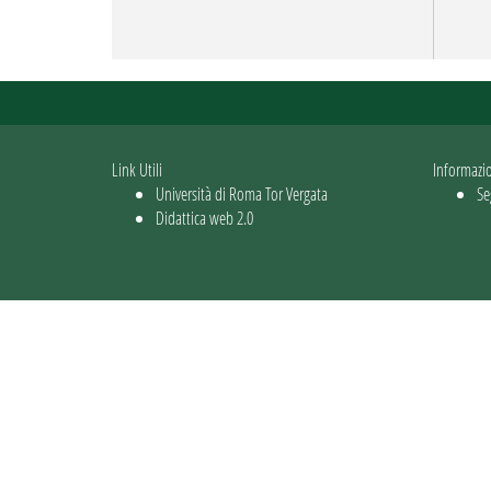
Link Utili
Informazi
Università di Roma Tor Vergata
Se
Didattica web 2.0