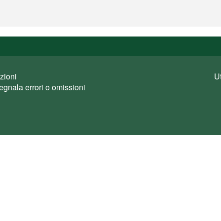
zioni
U
egnala errori o omissioni