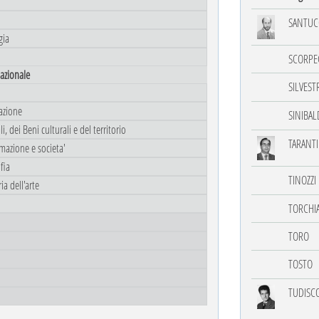
SANTUC
gia
SCORPE
lazionale
SILVEST
azione
SINIBAL
, dei Beni culturali e del territorio
TARANT
rmazione e societa'
fia
TINOZZI
ia dell'arte
TORCHI
TORO
TOSTO
TUDISC