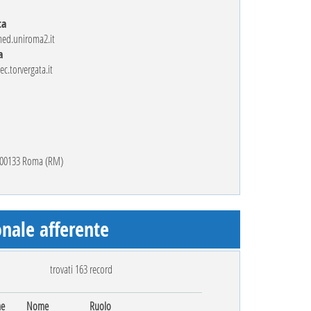
ca
med.uniroma2.it
a
ec.torvergata.it
1 00133 Roma (RM)
nale afferente
trovati 163 record
e
Nome
Ruolo