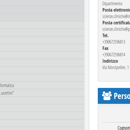
Dipartimento
Posta elettroni
scienze.cliniche@
Posta certificat
scienze.cliniche@p
Tel.
+390672596813
Fax
+390672596814
Indirizzo
Via Montpellier, 
nformatica
Lucertini"
Perso
Cognom