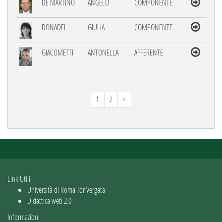
DE MARTINO
ANGELO
COMPONENTE
DONADEL
GIULIA
COMPONENTE
GIACOMETTI
ANTONELLA
AFFERENTE
1
2
>
Link Utili
Università di Roma Tor Vergata
Didattica web 2.0
Informazioni