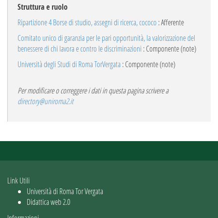
Struttura e ruolo
Ripartizione 4 Borse di studio, assegni di ricerca, cococo
: Afferente
Comitato unico di garanzia per le pari opportunità, la valorizzazione del
benessere di chi lavora e contro le discriminazioni
: Componente (note)
Università degli Studi di Roma TorVergata
: Componente (note)
Per modificare o correggere i dati in questa pagina scrivere a
directory@uniroma2.it
Link Utili
Università di Roma Tor Vergata
Didattica web 2.0
Informazioni