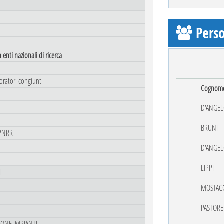
Perso
 enti nazionali di ricerca
oratori congiunti
Cognom
D'ANGEL
BRUNI
i PNRR
D'ANGEL
LIPPI
I
MOSTACC
PASTORE
ZIONE IMPIANTI