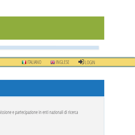
ITALIANO
INGLESE
LOGIN
issione e partecipazione in enti nazionali di ricerca