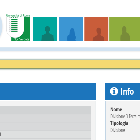
Info
Nome
Divisione 3 Terza m
Tipologia
Divisione
I