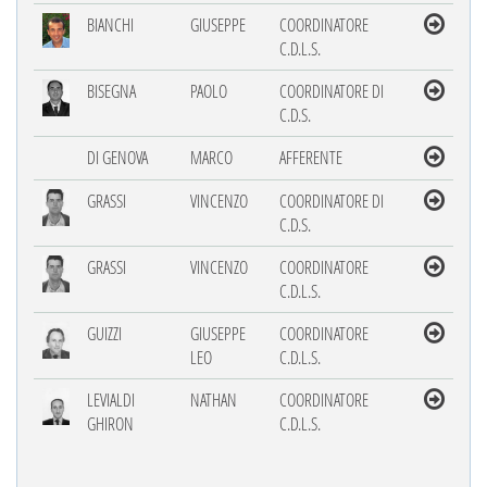
BIANCHI
GIUSEPPE
COORDINATORE
C.D.L.S.
BISEGNA
PAOLO
COORDINATORE DI
C.D.S.
DI GENOVA
MARCO
AFFERENTE
GRASSI
VINCENZO
COORDINATORE DI
C.D.S.
GRASSI
VINCENZO
COORDINATORE
C.D.L.S.
GUIZZI
GIUSEPPE
COORDINATORE
LEO
C.D.L.S.
LEVIALDI
NATHAN
COORDINATORE
GHIRON
C.D.L.S.