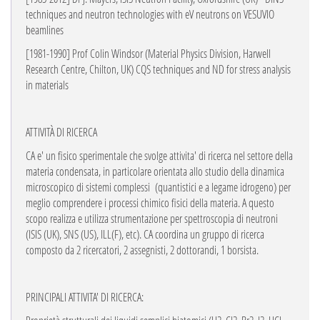
techniques and neutron technologies with eV neutrons on VESUVIO
beamlines
[1981-1990]
Prof Colin Windsor (Material Physics Division, Harwell
Research Centre, Chilton,
UK) CQS techniques and ND for stress analysis
in materials
ATTIVITÀ DI RICERCA
CA e' un fisico sperimentale che svolge attivita' di ricerca nel settore della
materia condensata, in particolare orientata allo studio della dinamica
microscopico di sistemi complessi
(quantistici e a legame idrogeno) per
meglio comprendere i processi chimico fisici della materia. A questo
scopo realizza e utilizza strumentazione per spettroscopia di neutroni
(ISIS (UK), SNS (US), ILL(F), etc). CA coordina un gruppo di ricerca
composto da 2 ricercatori, 2 assegnisti, 2 dottorandi, 1 borsista.
PRINCIPALI ATTIVITA' DI RICERCA
: