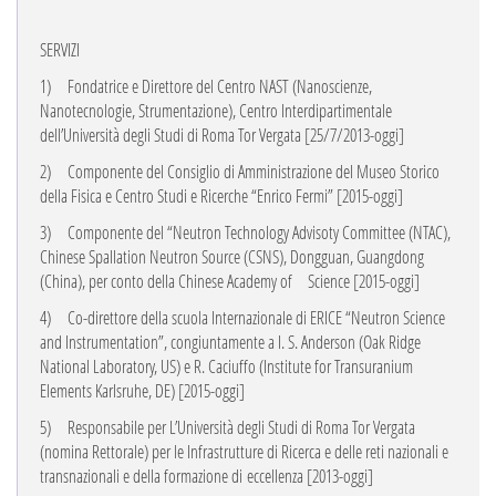
SERVIZI
1)
Fondatrice e Direttore del Centro NAST (Nanoscienze,
Nanotecnologie, Strumentazione), Centro Interdipartimentale
dell’Università degli Studi di Roma Tor Vergata [25/7/2013-oggi]
2)
Componente del Consiglio di Amministrazione del
Museo Storico
della Fisica e Centro Studi e Ricerche “Enrico Fermi”
[2015-oggi]
3)
Componente del
“Neutron Technology Advisoty Committee (NTAC),
Chinese Spallation
Neutron Source (CSNS), Dongguan, Guangdong
(China), per conto della
Chinese Academy of
Science
[2015-oggi]
4)
Co-direttore della scuola Internazionale di
ERICE “Neutron Science
and Instrumentation”, congiuntamente a I. S. Anderson (Oak Ridge
National Laboratory, US) e R. Caciuffo
(
Institute for Transuranium
Elements Karlsruhe, DE) [2015-oggi]
5)
Responsabile per L’Università degli Studi di Roma Tor Vergata
(nomina Rettorale) per le Infrastrutture di Ricerca e delle reti nazionali e
transnazionali e della formazione di eccellenza
[2013-oggi]