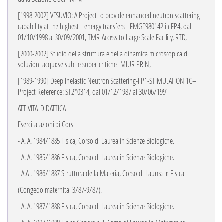
[1998-2002] VESUVIO: A Project to provide enhanced neutron scattering
capability at the highest
energy transfers -
FMGE980142 in
FP4,
dal
01/10/1998 al 30/09/2001,
TMR
-Access to Large Scale Facility, RTD,
[2000-2002]
Studio della struttura e della dinamica microscopica di
soluzioni acquose sub- e super-critiche
- MIUR PRIN,
[1989-1990] Deep Inelastic Neutron Scattering-FP1
-STIMULATION 1C
–
Project Reference:
ST2*0314, dal 01/12/1987 al 30/06/1991
ATTIVITA' DIDATTICA
Esercitatazioni di Corsi
- A. A. 1984/1885 Fisica, Corso di Laurea in Scienze Biologiche.
- A. A. 1985/1886 Fisica, Corso di Laurea in Scienze Biologiche.
- A.A . 1986/1887 Struttura della Materia, Corso di Laurea in Fisica
(Congedo maternita' 3/87-9/87).
- A. A. 1987/1888 Fisica, Corso di Laurea in Scienze Biologiche.