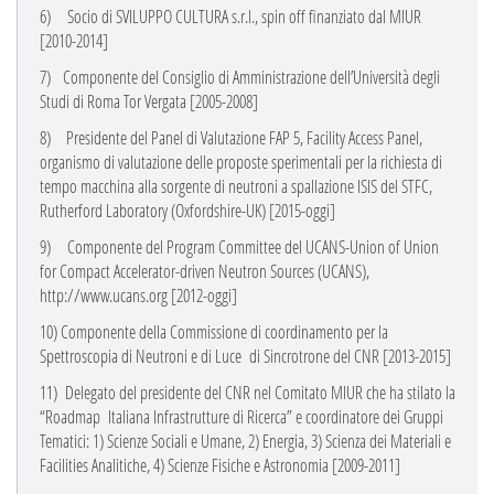
6)
Socio di SVILUPPO CULTURA s.r.l., spin off finanziato dal MIUR
[2010-2014]
7
)
Componente del Consiglio di Amministrazione dell’Università degli
Studi di Roma Tor Vergata [2005-2008]
8)
Presidente del Panel di Valutazione
FAP 5,
Facility Access Panel
,
organismo di valutazione delle proposte sperimentali per la richiesta di
tempo macchina alla
sorgente di neutroni a spallazione ISIS
del
STFC,
Rutherford Laboratory (Oxfordshire-UK) [2015-oggi]
9)
Componente del Program Committee del UCANS-Union of Union
for Compact
Accelerator-driven Neutron Sources (UCANS),
http://www.ucans.org
[2012-oggi]
10)
Componente della Commissione di coordinamento per la
Spettroscopia di Neutroni e di Luce di Sincrotrone del CNR [2013-2015]
11)
Delegato del presidente del CNR nel Comitato MIUR che ha stilato la
“Roadmap
Italiana
Infrastrutture di Ricerca” e coordinatore dei Gruppi
Tematici: 1) Scienze Sociali e Umane, 2)
Energia, 3) Scienza dei Materiali e
Facilities Analitiche, 4) Scienze Fisiche e
Astronomia
[2009-2011]