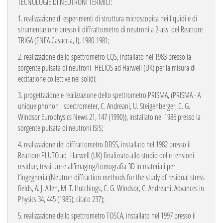
TECNOLOGIE DI NEUTRONI TERMICI:
1.
realizzazione di esperimenti di struttura microscopica nei liquidi e di
strumentazione presso il diffrattometro di neutroni a 2-assi del Reattore
TRIGA (ENEA Casaccia, I), 1980-1981;
2.
realizzazione dello spettrometro CQS, installato nel 1983 presso la
sorgente pulsata di neutroni
HELIOS ad Harwell (UK) per la misura di
eccitazione collettive nei solidi;
3.
progettazione e realizzazione dello spettrometro PRISMA, (PRISMA - A
unique phonon
spectrometer, C. Andreani, U. Steigenberger, C. G.
Windsor Europhysics News 21, 147 (1990)),
installato nel 1986 presso la
sorgente pulsata di neutroni ISIS;
4.
realizzazione del diffrattometro DBSS, installato nel 1982 presso il
Reattore PLUTO ad
Harwell (UK) finalizzato allo studio delle tensioni
residue, tessiture e all’imaging/tomografia 3D in materiali per
l’ingegneria (Neutron diffraction methods for the study of residual stress
fields, A. J. Allen, M. T. Hutchings, C. G. Windsor, C. Andreani, Advances in
Physics 34, 445 (1985), citato 237);
5.
realizzazione dello spettrometro TOSCA, installato nel 1997 presso il