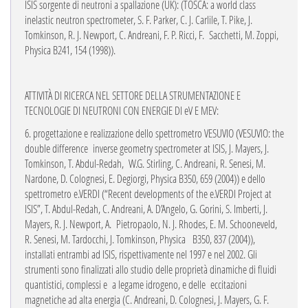
ISIS sorgente di neutroni a spallazione (UK): (TOSCA: a world class
inelastic neutron spectrometer, S. F.
Parker, C. J. Carlile, T. Pike, J.
Tomkinson, R. J. Newport, C. Andreani, F. P. Ricci, F. Sacchetti, M. Zoppi,
Physica B241, 154 (1998)).
ATTIVITÀ DI RICERCA NEL SETTORE DELLA STRUMENTAZIONE E
TECNOLOGIE DI NEUTRONI CON ENERGIE DI eV E MEV:
6.
progettazione e realizzazione dello spettrometro VESUVIO (VESUVIO: the
double difference
inverse geometry spectrometer at ISIS, J. Mayers, J.
Tomkinson, T. Abdul-Redah,
W.G. Stirling, C. Andreani, R. Senesi, M.
Nardone, D. Colognesi, E. Degiorgi, Physica B350, 659
(2004)) e dello
spettrometro e.VERDI (“Recent developments of the e.VERDI Project at
ISIS”, T. Abdul-Redah, C. Andreani, A. D’Angelo, G. Gorini, S. Imberti, J.
Mayers, R. J. Newport, A. Pietropaolo, N. J. Rhodes, E. M. Schooneveld,
R. Senesi, M. Tardocchi, J. Tomkinson, Physica
B350, 837 (2004)),
installati entrambi ad ISIS, rispettivamente nel 1997 e nel 2002. Gli
strumenti sono finalizzati allo studio delle proprietà dinamiche di fluidi
quantistici, complessi e
a legame idrogeno, e delle
eccitazioni
magnetiche ad alta energia (C. Andreani, D. Colognesi, J. Mayers, G. F.