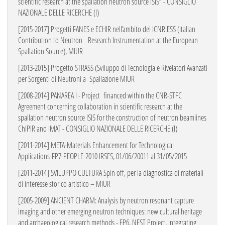
scientific research at the spallation neutron source ISIS” - CONSIGLIO
NAZIONALE DELLE RICERCHE (I)
[2015-2017] Progetti FANES e ECHIR nell’ambito del ICNRIESS (Italian
Contribution to Neutron
Research Instrumentation at the European
Spallation Source), MIUR
[2013-2015] Progetto STRASS (Sviluppo di Tecnologia e Rivelatori Avanzati
per Sorgenti di Neutroni a
Spallazione MIUR
[2008-2014] PANAREA I - Project
financed within the CNR-STFC
Agreement concerning
collaboration in scientific research at the
spallation neutron source ISIS for the construction of neutron beamlines
ChIPIR and IMAT - CONSIGLIO NAZIONALE DELLE RICERCHE (I)
[2011-2014] META-Materials Enhancement for Technological
Applications-FP7-PEOPLE-2010 IRSES,
01/06/20011 al 31/05/2015
[2011-2014] SVILUPPO CULTURA Spin off, per la diagnostica di materiali
di interesse storico artistico – MIUR
[2005-2009] ANCIENT CHARM: Analysis by neutron resonant capture
imaging and other emerging neutron techniques: new cultural heritage
and archaeological research methods - FP6, NEST Project, Integrating