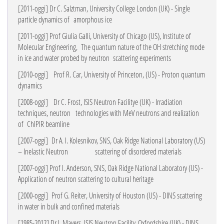
[2011-oggi] Dr C. Salztman, University College London (UK) - Single
particle dynamics of
amorphous ice
[2011-oggi] Prof Giulia Galli, University of Chicago (US), Institute of
Molecular Engineering,
The quantum nature of the OH stretching mode
in ice and water probed by neutron scattering experiments
[2010-oggi]
Prof R. Car, University of Princeton, (US) - Proton quantum
dynamics
[2008-oggi]
Dr C. Frost, ISIS Neutron Facilitye (UK) - Irradiation
techniques, neutron
technologies with MeV neutrons and realization
of
ChIPIR beamline
[2007-oggi]
Dr A. I. Kolesnikov, SNS, Oak Ridge National Laboratory (US)
– Inelastic Neutron
scattering of disordered materials
[2007-oggi] Prof I. Anderson, SNS, Oak Ridge National Laboratory (US) -
Application of
neutron scattering to cultural heritage
[2000-oggi]
Prof G. Reiter, University of Houston (US) - DINS scattering
in water in bulk and
confined materials
[1985-2012]
Dr J. Mayers, ISIS Neutron Facility, Oxfordshire (UK) - DINS