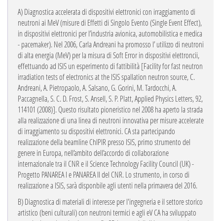
A)
Diagnostica accelerata di dispositivi elettronici con irraggiamento di
neutroni ai MeV (misure di Effetti di Singolo Evento (Single Event Effect),
in dispositivi elettronici per l’industria avionica, automobilistica e medica
- pacemaker). Nel 2006, Carla Andreani ha promosso l’ utilizzo di neutroni
di alta energia (MeV) per la misura di Soft Error in dispositivi elettroncii,
effettuando ad ISIS un esperimento di fattibilità [Facility for fast neutron
irradiation tests of electronics at the ISIS spallation neutron source, C.
Andreani, A. Pietropaolo, A. Salsano, G. Gorini, M. Tardocchi, A.
Paccagnella, S. C. D. Frost, S. Ansell, S. P. Platt, Applied Physics Letters, 92,
114101 (2008)]. Questo risultato pioneristico nel 2008 ha aperto la strada
alla realizzazione di una linea di neutroni innovativa per misure accelerate
di irraggiamento su dispositivi elettronici. CA sta partecipando
realizzazione della beamline ChIPIR presso ISIS, primo strumento del
genere in Europa, nell’ambito dell’accordo di collaborazione
internazionale tra il CNR e il Science Technology Facility Council (UK) -
Progetto PANAREA I e PANAREA II del CNR. Lo strumento, in corso di
realizzazione a ISIS, sarà disponbile agli utenti nella primavera del 2016.
B)
Diagnostica di materiali di interesse per l'ingegneria e il settore storico
artistico (beni culturali) con neutroni termici e agli eV CA ha sviluppato