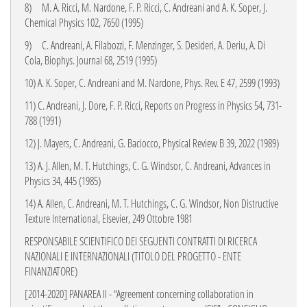
8)
M. A. Ricci, M. Nardone, F. P. Ricci, C. Andreani and A. K. Soper
, J.
Chemical Physics 102, 7650 (1995)
9)
C. Andreani, A. Filabozzi, F. Menzinger, S. Desideri, A. Deriu, A. Di
Cola, Biophys. Journal
68
, 2519 (1995)
10) A. K. Soper, C. Andreani and M. Nardone, Phys. Rev. E
47
, 2599 (1993)
11) C. Andreani
,
J. Dore, F. P. Ricci, Reports on Progress in Physics
54
, 731-
788 (1991)
12) J. Mayers, C. Andreani, G. Baciocco, Physical Review B
39,
2022 (1989)
13) A. J. Allen, M. T. Hutchings, C. G. Windsor, C. Andreani, Advances in
Physics
34, 445 (1985)
14) A. Allen, C. Andreani, M. T. Hutchings, C. G. Windsor, Non Distructive
Texture International
, Elsevier, 249 Ottobre 1981
RESPONSABILE SCIENTIFICO DEI SEGUENTI CONTRATTI DI RICERCA
NAZIONALI E INTERNAZIONALI (TITOLO DEL PROGETTO - ENTE
FINANZIATORE)
[2014-2020] PANAREA II - “Agreement concerning collaboration in