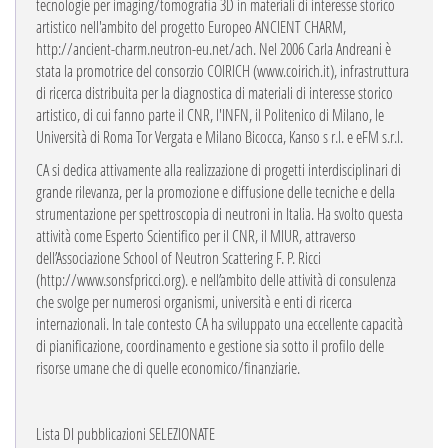
tecnologie per imaging/tomografia 3D in materiali di interesse storico
artistico nell'ambito del progetto Europeo ANCIENT CHARM,
http://ancient-charm.neutron-eu.net/ach. Nel 2006 Carla Andreani è
stata la promotrice del consorzio COIRICH (www.coirich.it), infrastruttura
di ricerca distribuita per la diagnostica di materiali di interesse storico
artistico, di cui fanno parte il CNR, l'INFN, il Politenico di Milano, le
Università di Roma Tor Vergata e Milano Bicocca, Kanso s r.l. e eFM s.r.l.
CA si dedica attivamente alla realizzazione di progetti interdisciplinari di
grande rilevanza, per la promozione e diffusione delle tecniche e della
strumentazione per spettroscopia di neutroni in Italia. Ha svolto questa
attività come Esperto Scientifico per il CNR, il MIUR, attraverso
dell’Associazione School of Neutron Scattering F. P. Ricci
(http://www.sonsfpricci.org). e nell’ambito delle attività di consulenza
che svolge per numerosi organismi, università e enti di ricerca
internazionali. In tale contesto CA ha sviluppato una eccellente capacità
di pianificazione, coordinamento e gestione sia sotto il profilo delle
risorse umane che di quelle economico/finanziarie.
Lista DI pubblicazioni SELEZIONATE