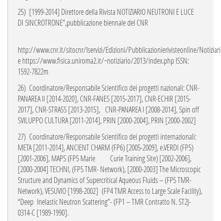
25)
[1999-2014]
Direttore della Rivista NOTIZIARIO NEUTRONI E LUCE
DI SINCROTRONE”,pubblicazione biennale del CNR
http://www.cnr.it/sitocnr/Iservizi/Edizioni/Pubblicazionierivisteonline/Notiziar
e
https://www.fisica.uniroma2.it/~notiziario/2013/index.php ISSN:
1592-7822m
26)
Coordinatore/Responsabile Scientifico dei progetti nazionali: CNR-
PANAREA II [2014-2020], CNR-FANES [2015-2017], CNR-ECHIR [2015-
2017], CNR-STRASS [2013-2015],
CNR-PANAREA I [2008-2014], Spin off
SVILUPPO CULTURA [2011-2014], PRIN [2000-2004], PRIN [2000-2002]
27)
Coordinatore/Responsabile Scientifico dei progetti internazionali:
META [2011-2014], ANCIENT CHARM (FP6) [2005-2009], e.VERDI (FP5)
[2001-2006], MAPS (FP5 Marie
Curie Training Site) [2002-2006],
[2000-2004] TECHNI, (
FP5
TMR- Network), [2000-2003]
The Microscopic
Structure and Dynamics of Supercritical Aqueous Fluids
– (FP5 TMR-
Network), VESUVIO [1998-2002]
(FP4 TMR Access to Large Scale Facility),
“Deep
Inelastic Neutron Scattering”- (FP1 – TMR Contratto N. ST2J-
0314-C [1989-1990].