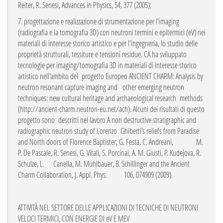
Reiter, R. Senesi, Advances in Physics, 54, 377 (2005);
7. progettazione e realizzazione
di strumentazione per l'imaging
(radiografia e la tomografia 3D)
con neutroni termini e epitermici (eV) nei
materiali di interesse storico artistico e per
l'ingegneria, lo studio delle
proprietà strutturali, tessiture e tensioni residue. CA ha sviluppato
tecnologie per imaging/tomografia 3D in materiali di interesse storico
artistico nell'ambito del
progetto Europeo ANCIENT CHARM: Analysis by
neutron resonant capture imaging and
other emerging neutron
techniques: new cultural heritage and archaeological research
methods
(http://ancient-charm.neutron-eu.net/ach). Alcuni dei risultati di questo
progetto sono
descritti nel lavoro A non destructive stratigraphic and
radiographic neutron study of Lorenzo
Ghiberti’s reliefs from Paradise
and North doors of Florence Baptister, G. Festa, C. Andreani,
M.
P. De Pascale, R. Senesi, G. Vitali, S. Porcinai, A. M. Giusti, P. Kudejova, R.
Schulze, L.
Canella, M. Mühlbauer, B. Schillinger and the Ancient
Charm Collaboration, J. Appl. Phys.
106, 074909 (2009).
ATTIVITÀ NEL SETTORE DELLE APPLICAZIONI DI TECNICHE DI NEUTRONI
VELOCI TERMICI, CON ENERGIE DI eV E MEV