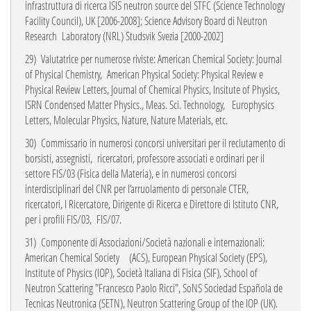
infrastruttura di ricerca ISIS neutron source del STFC (Science Technology
Facility Council), UK [2006-2008]; Science Advisory Board di Neutron
Research Laboratory (NRL) Studsvik Svezia [2000-2002]
29)
Valutatrice per numerose riviste: American Chemical Society: Journal
of Physical Chemistry, American Physical Society: Physical Review e
Physical Review Letters, Journal of Chemical
Physics, Insitute of Physics,
ISRN Condensed Matter Physics., Meas. Sci. Technology,
Europhysics
Letters, Molecular Physics, Nature, Nature Materials, etc.
30)
Commissario in numerosi concorsi universitari per il reclutamento di
borsisti, assegnisti,
ricercatori, professore associati e ordinari per il
settore FIS/03 (Fisica della Materia), e in numerosi concorsi
interdisciplinari del CNR per l’arruolamento di personale CTER,
ricercatori, I Ricercatore, Dirigente di Ricerca e Direttore di Istituto CNR,
per i profili FIS/03, FIS/07.
31)
Componente di Associazioni/Società nazionali e internazionali:
American Chemical Society
(ACS), European Physical Society (EPS),
Institute of Physics (IOP), Società Italiana di Fisica (SIF), School of
Neutron Scattering "Francesco Paolo Ricci", SoNS Sociedad Española de
Tecnicas Neutronica (
SETN),
Neutron Scattering Group of the IOP (UK).