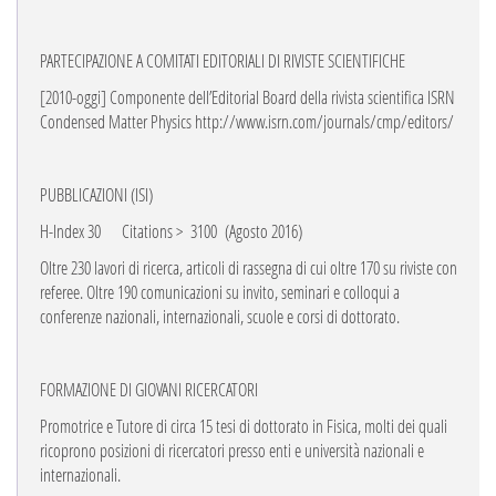
PARTECIPAZIONE A COMITATI EDITORIALI DI RIVISTE SCIENTIFICHE
[2010-oggi] Componente dell’Editorial Board della rivista scientifica ISRN
Condensed Matter
Physics
http://www.isrn.com/journals/cmp/editors/
PUBBLICAZIONI (ISI)
H-Index 30
Citations >
3100
(Agosto 2016)
Oltre 230 lavori di ricerca, articoli di rassegna di cui oltre 170 su riviste con
referee. Oltre 190 comunicazioni su invito, seminari e colloqui a
conferenze nazionali, internazionali, scuole e corsi di dottorato.
FORMAZIONE DI GIOVANI RICERCATORI
Promotrice e Tutore di circa 15 tesi di dottorato in Fisica, molti dei quali
ricoprono posizioni di ricercatori presso enti e università nazionali e
internazionali.