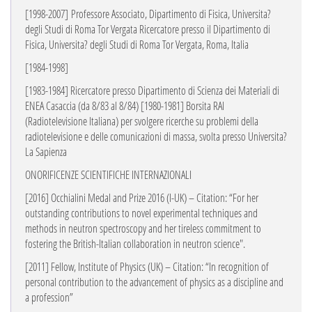
[1998-2007]
Professore Associato, Dipartimento di Fisica, Universita?
degli Studi di Roma Tor Vergata Ricercatore presso il Dipartimento di
Fisica, Universita? degli Studi di Roma Tor Vergata, Roma, Italia
[1984-1998]
[1983-1984]
Ricercatore presso Dipartimento di Scienza dei Materiali di
ENEA Casaccia (da 8/83 al 8/84)
[1980-1981]
Borsita RAI
(Radiotelevisione Italiana) per svolgere ricerche su problemi della
radiotelevisione e delle comunicazioni di massa, svolta presso Universita?
La Sapienza
ONORIFICENZE SCIENTIFICHE INTERNAZIONALI
[2016]
Occhialini Medal and Prize 2016 (I-UK) – Citation:
“For her
outstanding contributions to novel experimental techniques and
methods in neutron spectroscopy and her tireless commitment to
fostering the British-Italian collaboration in neutron science".
[2011]
Fellow, Institute of Physics (UK) – Citation: “In recognition of
personal contribution to the advancement of physics as a discipline and
a profession”