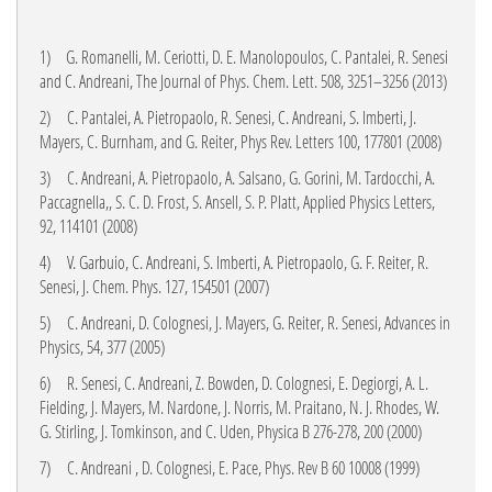
1)
G. Romanelli, M. Ceriotti, D. E. Manolopoulos, C. Pantalei, R. Senesi
and C. Andreani
, The
Journal of Phys. Chem. Lett.
508, 3251–3256 (
2013
)
2)
C. Pantalei, A. Pietropaolo, R. Senesi, C. Andreani, S. Imberti, J.
Mayers, C. Burnham, and G. Reiter
,
Phys Rev. Letters
100,
177801 (2008)
3)
C. Andreani, A. Pietropaolo, A. Salsano, G. Gorini, M. Tardocchi, A.
Paccagnella,, S.
C. D. Frost, S. Ansell, S. P. Platt,
Applied Physics Letters
,
92, 114101 (2008)
4)
V. Garbuio, C. Andreani, S. Imberti, A. Pietropaolo, G. F. Reiter, R.
Senesi
, J. Chem. Phys. 127, 154501 (2007)
5)
C. Andreani, D. Colognesi, J. Mayers, G. Reiter, R. Senesi, Advances in
Physics
,
54,
377 (2005)
6)
R. Senesi, C. Andreani, Z. Bowden, D. Colognesi, E. Degiorgi, A. L.
Fielding, J. Mayers, M. Nardone, J. Norris, M. Praitano, N. J. Rhodes, W.
G. Stirling, J. Tomkinson, and C. Uden, Physica B
276-278
, 200 (2000)
7)
C. Andreani , D. Colognesi, E. Pace, Phys. Rev B
60
10008 (1999)