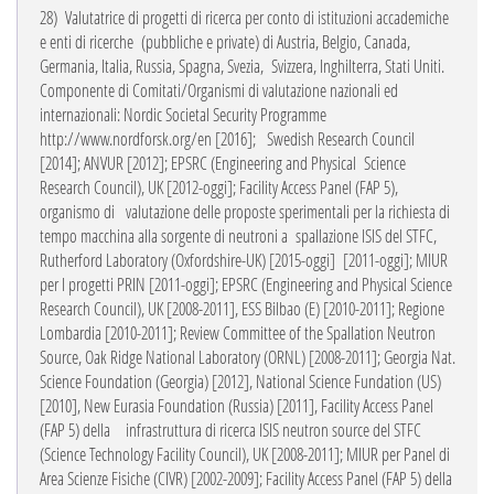
28)
Valutatrice di progetti di ricerca per conto di istituzioni accademiche
e enti di ricerche
(pubbliche e private) di Austria, Belgio, Canada,
Germania, Italia, Russia, Spagna, Svezia, Svizzera, Inghilterra, Stati Uniti.
Componente di Comitati/Organismi di valutazione nazionali ed
internazionali:
Nordic Societal Security Programme
http://www.nordforsk.org/en
[2016];
Swedish Research Council
[2014]
;
ANVUR [2012]; EPSRC (Engineering and Physical
Science
Research Council), UK [2012-oggi]; Facility Access Panel (FAP 5),
organismo di
valutazione delle proposte sperimentali per la richiesta di
tempo macchina alla
sorgente di neutroni a spallazione ISIS
del
STFC,
Rutherford Laboratory (Oxfordshire-UK) [2015-oggi]
[2011-oggi]; MIUR
per I progetti PRIN [2011-oggi]
;
EPSRC (Engineering and Physical Science
Research
Council), UK [2008-2011], ESS Bilbao (E) [2010-2011]; Regione
Lombardia [2010-2011]; Review Committee of the Spallation Neutron
Source, Oak Ridge National Laboratory (ORNL) [2008-2011]; Georgia Nat.
Science Foundation (Georgia) [2012], National Science Fundation (US)
[2010], New Eurasia Foundation (Russia) [2011], Facility Access Panel
(FAP 5) della
infrastruttura di ricerca ISIS neutron source del STFC
(Science Technology Facility Council),
UK [2008-2011]; MIUR per Panel di
Area Scienze Fisiche (CIVR) [2002-2009]; Facility Access Panel (FAP 5) della