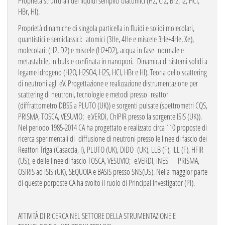
Proprietà strutturali
dei liquidi semplici biatomici (H2, Cl2, Br2, I2, HCl,
HBr, HI).
Proprietà dinamiche
di singola particella in fluidi e solidi molecolari,
quantistici e semiclassici:
atomici (3He, 4He e miscele 3He+4He, Xe),
molecolari: (H2, D2) e miscele (H2+D2), acqua in fase
normale e
metastabile, in bulk e confinata in nanopori.
Dinamica di sistemi solidi a
legame idrogeno (H2O, H2SO4, H2S, HCl, HBr e HI). Teoria dello scattering
di neutroni agli eV. Progettazione e realizzazione distrumentazione per
scattering di neutroni, tecnologie e metodi presso
reattori
(diffrattometro DBSS a PLUTO (UK)) e sorgenti pulsate (spettrometri CQS,
PRISMA, TOSCA, VESUVIO;
e.VERDI, ChIPIR presso la sorgente ISIS (UK)).
Nel periodo 1985-2014 CA ha progettato e realizzato circa 110 proposte di
ricerca sperimentali di
diffusione di neutroni presso le linee di fascio dei
Reattori Triga (Casaccia, I), PLUTO (UK), DIDO
(UK), LLB (F), ILL (F), HFIR
(US), e delle linee di fascio TOSCA, VESUVIO;
e.VERDI, INES
PRISMA,
OSIRIS ad ISIS (UK), SEQUOIA e BASIS presso SNS(US). Nella maggior parte
di queste porposte CA ha svolto il ruolo di Principal Investigator (PI).
ATTIVITÀ DI RICERCA NEL SETTORE DELLA STRUMENTAZIONE E