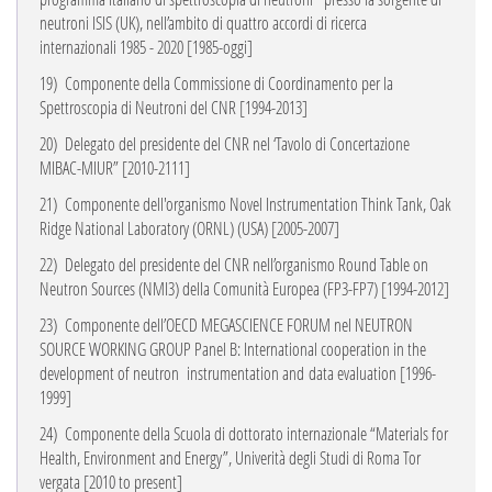
neutroni ISIS (UK), nell’ambito di quattro accordi di ricerca
internazionali 1985 - 2020 [1985-oggi]
19)
Componente della Commissione di Coordinamento per la
Spettroscopia di Neutroni del CNR [1994-2013]
20)
Delegato del presidente del CNR nel ‘Tavolo di Concertazione
MIBAC-MIUR” [2010-2111]
21)
Componente dell'organismo Novel Instrumentation Think Tank, Oak
Ridge National
Laboratory (ORNL) (USA) [2005-2007]
22)
Delegato del presidente del CNR nell’organismo Round Table on
Neutron Sources (NMI3) della
Comunità Europea (FP3-FP7) [1994-2012]
23)
Componente dell’OECD MEGASCIENCE FORUM nel NEUTRON
SOURCE
WORKING
GROUP Panel B: International cooperation in the
development of neutron
instrumentation and data evaluation [1996-
1999]
24)
Componente della Scuola di dottorato internazionale “Materials for
Health, Environment and Energy”,
Univerità degli Studi di Roma Tor
vergata [2010 to present]