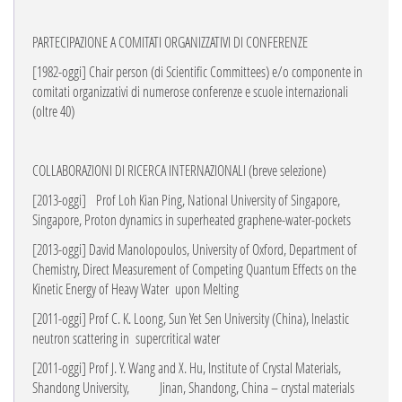
PARTECIPAZIONE A COMITATI ORGANIZZATIVI DI CONFERENZE
[1982-oggi] Chair person (di Scientific Committees) e/o componente in
comitati organizzativi di
numerose conferenze e scuole internazionali
(oltre 40)
COLLABORAZIONI DI RICERCA INTERNAZIONALI
(breve selezione)
[2013-oggi]
Prof Loh Kian Ping, National University of Singapore,
Singapore, Proton dynamics
in superheated graphene-water-pockets
[2013-oggi] David Manolopoulos, University of Oxford, Department of
Chemistry, Direct
Measurement of Competing Quantum Effects on the
Kinetic Energy of Heavy Water
upon Melting
[2011-oggi] Prof C. K. Loong, Sun Yet Sen University (China), Inelastic
neutron scattering in
supercritical water
[2011-oggi] Prof J. Y. Wang and X. Hu, Institute of Crystal Materials,
Shandong University,
Jinan, Shandong, China – crystal materials