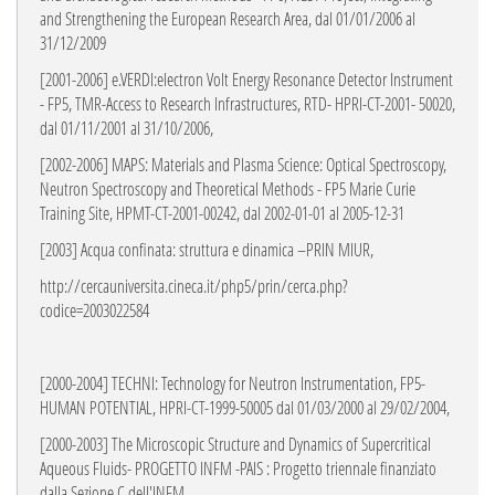
and Strengthening the European Research Area,
dal 01/01/2006 al
31/12/2009
[2001-2006] e.VERDI:electron Volt Energy Resonance Detector Instrument
- FP5, TMR-Access to Research Infrastructures, RTD- HPRI-CT-2001- 50020,
dal 01/11/2001 al 31/10/2006
,
[2002-2006] MAPS: Materials and Plasma Science: Optical Spectroscopy,
Neutron Spectroscopy and Theoretical Methods - FP5 Marie Curie
Training Site,
HPMT-CT-2001-00242, dal 2002-01-01 al 2005-12-31
[2003]
Acqua confinata: struttura e dinamica
–PRIN MIUR,
http://cercauniversita.cineca.it/php5/prin/cerca.php?
codice=2003022584
[2000-2004] TECHNI: Technology for Neutron Instrumentation,
FP5-
HUMAN POTENTIAL,
HPRI-CT-1999-50005
dal 01/03/2000 al 29/02/2004,
[2000-2003] The Microscopic Structure and Dynamics of Supercritical
Aqueous Fluids-
PROGETTO INFM -PAIS : Progetto triennale finanziato
dalla Sezione C dell'INFM