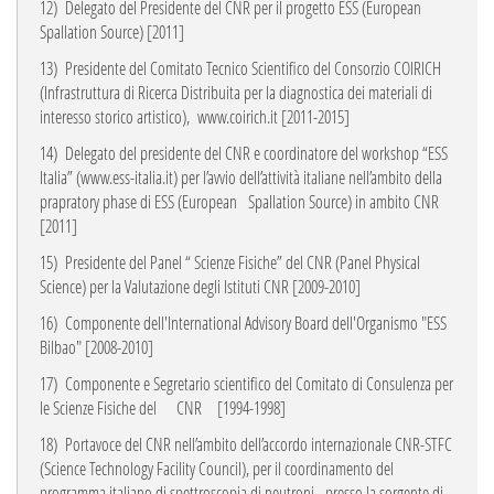
12)
Delegato del Presidente del CNR per il progetto ESS (European
Spallation Source) [2011]
13)
Presidente del Comitato Tecnico Scientifico del Consorzio COIRICH
(Infrastruttura di Ricerca Distribuita per la diagnostica dei materiali di
interesso storico artistico),
www.coirich.it
[2011-2015]
14)
Delegato del presidente del CNR e coordinatore del workshop “ESS
Italia” (
www.ess-italia.it
) per l’avvio dell’attività italiane nell’ambito della
prapratory phase di ESS (European
Spallation Source) in ambito CNR
[2011]
15)
Presidente del Panel “ Scienze Fisiche” del CNR (Panel Physical
Science) per la Valutazione
degli Istituti CNR [2009-2010]
16)
Componente dell'International Advisory Board dell'Organismo "ESS
Bilbao" [2008-2010]
17)
Componente e Segretario scientifico del Comitato di Consulenza per
le Scienze Fisiche del
CNR
[1994-1998]
18)
Portavoce del CNR nell’ambito dell’accordo internazionale CNR-STFC
(Science Technology
Facility Council), per il coordinamento del
programma italiano di spettroscopia di neutroni
presso la sorgente di