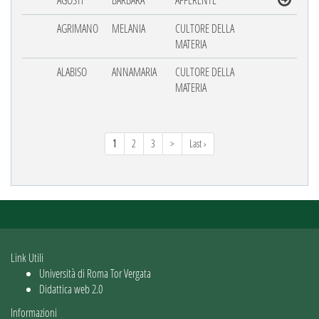
AGRIMANO
MELANIA
CULTORE DELLA
MATERIA
ALABISO
ANNAMARIA
CULTORE DELLA
MATERIA
1
2
3
>
Last ›
Link Utili
Università di Roma Tor Vergata
Didattica web 2.0
Informazioni